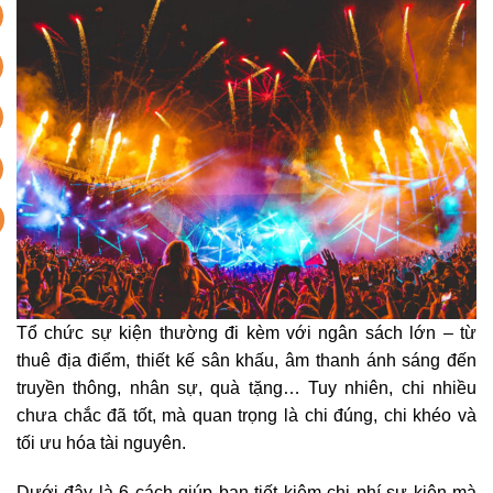
Tổ chức sự kiện thường đi kèm với ngân sách lớn – từ
thuê địa điểm, thiết kế sân khấu, âm thanh ánh sáng đến
truyền thông, nhân sự, quà tặng… Tuy nhiên, chi nhiều
chưa chắc đã tốt, mà quan trọng là chi đúng, chi khéo và
tối ưu hóa tài nguyên.
Dưới đây là 6 cách giúp bạn tiết kiệm chi phí sự kiện mà