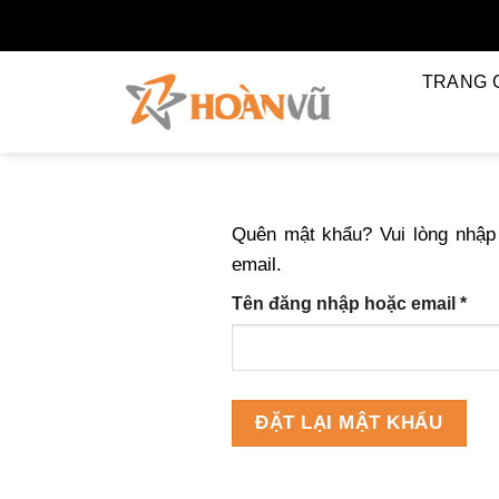
Bỏ
qua
nội
TRANG 
dung
Quên mật khẩu? Vui lòng nhập 
email.
Bắt
Tên đăng nhập hoặc email
*
buộ
ĐẶT LẠI MẬT KHẨU