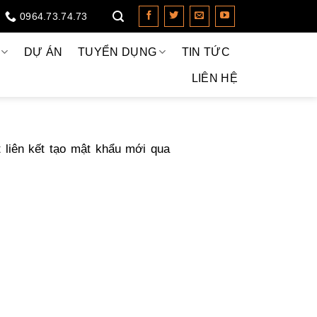
0964.73.74.73
DỰ ÁN
TUYỂN DỤNG
TIN TỨC
LIÊN HỆ
 liên kết tạo mật khẩu mới qua