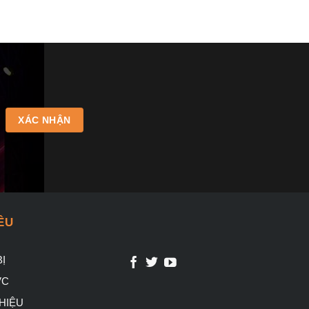
ÊU
Ị
VC
HIỆU