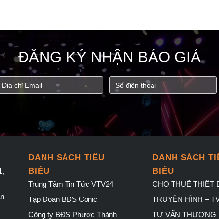
ĐĂNG KÝ NHẬN BÁO GIÁ
DANH SÁCH TIÊU
DANH SÁCH TI
BIỂU
BIỂU
1,
Trung Tâm Tin Tức VTV24
CHO THUÊ THIẾT B
àn
Tập Đoàn BĐS Conic
TRUYỀN HÌNH – T
Công ty BĐS Phước Thành
TƯ VẤN THƯƠNG 