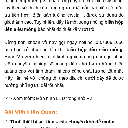
năng riêng nhưng vẫn đáp ứng đầy đủ mục đích sử dụng,
tùy theo sở thích của từng người mà mỗi loại biển có mức
ưu tiên hơn. Biển gắn tường crystal ít được sử dụng do
giá thành cao. Tuy nhiên, đây là một trong những
biển hộp
đèn siêu mỏng
bậc nhất do thiết kế vượt trội.
Đừng băn khoăn và hãy gọi ngay hotline: 08.7306.1666
nếu bạn có nhu cầu lắp đặt
biển hộp đèn siêu mỏng
.
Hoàn Vũ với nhiều năm kinh nghiệm cùng đội ngũ nhân
viên chuyên nghiệp sẽ mang đến cho bạn những biển
quảng cáo với tính thẩm mĩ cao cùng chất lượng tốt nhất.
Hãy liên hệ với chúng tôi theo địa chỉ dưới đây để được
hưởng những ưu đãi tốt nhất.
>>> Xem thêm:
Màn hình LED trong nhà P2
Bài Viết Liên Quan:
Thuê thiết bị sự kiện – câu chuyện khó dễ muôn